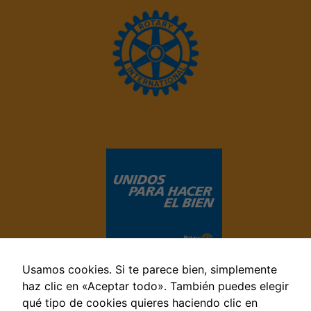
Necesarias
Estas
cookies no
son
opcionales.
Usamos cookies. Si te parece bien, simplemente
Son
necesarias
haz clic en «Aceptar todo». También puedes elegir
para que
qué tipo de cookies quieres haciendo clic en