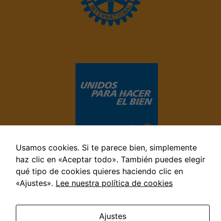
Necesarias
Estas
cookies no
Usamos cookies. Si te parece bien, simplemente
son
haz clic en «Aceptar todo». También puedes elegir
opcionales.
Son
qué tipo de cookies quieres haciendo clic en
necesarias
«Ajustes».
Lee nuestra política de cookies
para que
© 2022 Rotary Club Jerez Internacional · Todos los derechos
reservados
funcione la
Aviso legal
—
Politica de privacidad
—
Politica de
web.
Ajustes
cookies