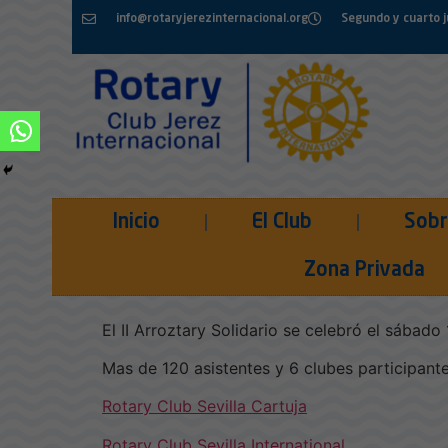
info@rotaryjerezinternacional.org
Segundo y cuarto 
Inicio
El Club
Sobr
Celebrado el II A
Zona Privada
El II Arroztary Solidario se celebró el sábado
Mas de 120 asistentes y 6 clubes participant
Rotary Club Sevilla Cartuja
Rotary Club Sevilla International