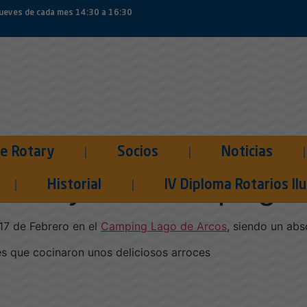
jueves de cada mes 14:30 a 16:30
e Rotary
Socios
Noticias
rroztary en el camping 
Historial
IV Diploma Rotarios I
 17 de Febrero en el
Camping Lago de Arcos
, siendo un abs
es que cocinaron unos deliciosos arroces